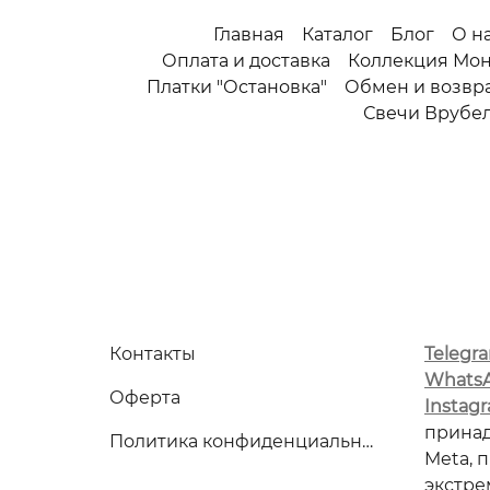
Главная
Каталог
Блог
О н
Оплата и доставка
Коллекция Мо
Платки "Остановка"
Обмен и возвр
Свечи Врубе
Контакты
Telegr
Whats
Оферта
Instag
прина
Политика конфиденциальности
Meta, 
экстре