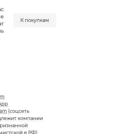
ас
не
К покупкам
ат
ль
am
App
ram
(соцсеть
длежит компании
признанной
мистской в РФ)